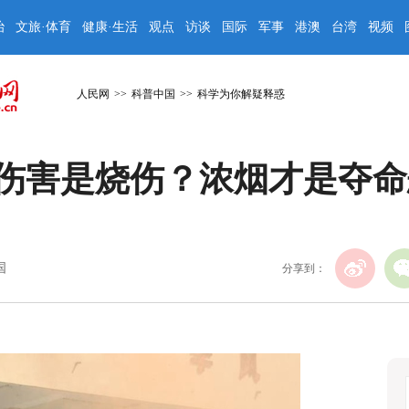
治
文旅·体育
健康·生活
观点
访谈
国际
军事
港澳
台湾
视频
人民网
>>
科普中国
>>
科学为你解疑释惑
伤害是烧伤？浓烟才是夺命
国
分享到：