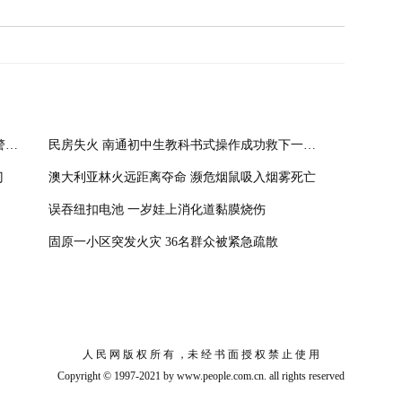
火灾中超过60%丧生者死于烟雾 专家提醒：警惕火场中的“隐形杀手”
民房失火 南通初中生教科书式操作成功救下一家五口
门
澳大利亚林火远距离夺命 濒危烟鼠吸入烟雾死亡
误吞纽扣电池 一岁娃上消化道黏膜烧伤
固原一小区突发火灾 36名群众被紧急疏散
人 民 网 版 权 所 有 ，未 经 书 面 授 权 禁 止 使 用
Copyright © 1997-2021 by www.people.com.cn. all rights reserved