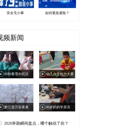
安全无小事
如何紧急避险？
视频新闻
80秒看雪中武汉
幼儿自主能力大赛
黔江迎万亩雾凇
80岁奶奶学英语
2020奔跑瞬间盘点，哪个触动了你？