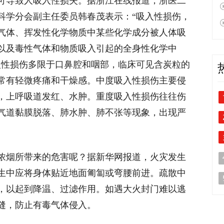
可导致人吸入性损失。据浙江在线报道，浙医二
科学分会副主任委员韩春茂表示：“吸入性损伤，
气体、挥发性化学物质中某些化学成分被人体吸
以及毒性气体和物质吸入引起的全身性化学中
入性损伤多限于口鼻腔和咽部，临床可见含炭粒的
常有轻微疼痛和干燥感。中度吸入性损伤主要侵
，上呼吸道发红、水肿。重度吸入性损伤往往伤
气道黏膜脱落、肺水肿、肺不张等现象，出现严
浓烟所带来的危害呢？据新华网报道，火灾发生
生中应将身体贴近地面匍匐或弯腰前进。疏散中
，以起到降温、过滤作用。如遇大火封门难以逃
缝，防止有毒气体侵入。