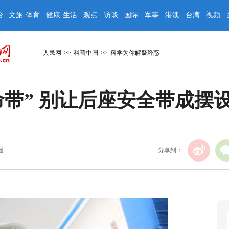
治
文旅·体育
健康·生活
观点
访谈
国际
军事
港澳
台湾
视频
人民网
>>
科普中国
>>
科学为你解疑释惑
命带” 别让后座安全带成摆
国
分享到：