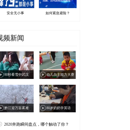
安全无小事
如何紧急避险？
视频新闻
80秒看雪中武汉
幼儿自主能力大赛
黔江迎万亩雾凇
80岁奶奶学英语
2020奔跑瞬间盘点，哪个触动了你？