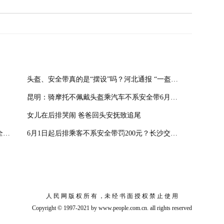
头盔、安全带真的是“摆设”吗？河北通报 “一盔一带”10起典型案例
昆明：骑摩托不佩戴头盔乘汽车不系安全带6月起严查
女儿在后排哭闹 爸爸回头安抚致追尾
上海电子警察抓拍“不系安全带” 乘客不系安全带也要罚款50元
6月1日起后排乘客不系安全带罚200元？长沙交警回应来了
人 民 网 版 权 所 有 ，未 经 书 面 授 权 禁 止 使 用
Copyright © 1997-2021 by www.people.com.cn. all rights reserved