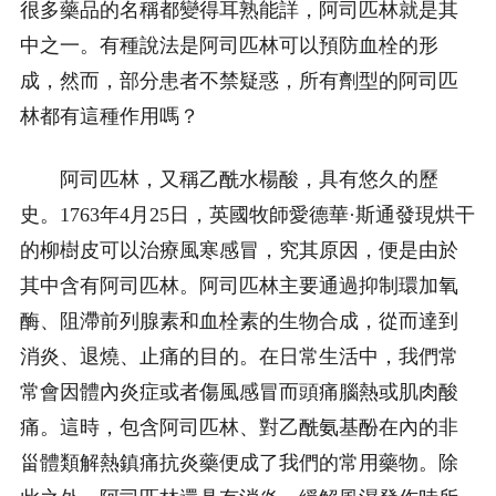
很多藥品的名稱都變得耳熟能詳，阿司匹林就是其
中之一。有種說法是阿司匹林可以預防血栓的形
成，然而，部分患者不禁疑惑，所有劑型的阿司匹
林都有這種作用嗎？
阿司匹林，又稱乙酰水楊酸，具有悠久的歷
史。1763年4月25日，英國牧師愛德華·斯通發現烘干
的柳樹皮可以治療風寒感冒，究其原因，便是由於
其中含有阿司匹林。阿司匹林主要通過抑制環加氧
酶、阻滯前列腺素和血栓素的生物合成，從而達到
消炎、退燒、止痛的目的。在日常生活中，我們常
常會因體內炎症或者傷風感冒而頭痛腦熱或肌肉酸
痛。這時，包含阿司匹林、對乙酰氨基酚在內的非
甾體類解熱鎮痛抗炎藥便成了我們的常用藥物。除