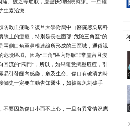
肌肉痛、疲乏等症狀，應盡快到醫院就診。一旦確
抗生素治療。
預防敗血症呢？復旦大學附屬中山醫院感染病科
擠臉上的痘痘，特別是長在面部“危險三角區”的
是兩側口角至鼻根連線所形成的三區域，通俗說
的危險區域。因為“三角”區內靜脈非常豐富且沒
向回流的“閥門”，所以，如果隨意擠壓痘痘，引
極易引發顱內感染，危及生命。傷口有破潰的時
接觸史一定要主動告知醫生，如被海魚刺破手
，不要因為傷口小而不上心，一旦有異常情況應