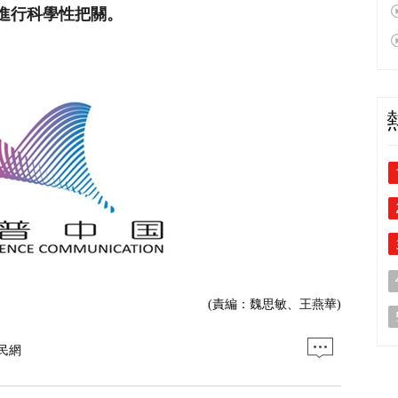
進行科學性把關。
(責編：魏思敏、王燕華)
民網