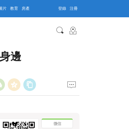
圖片
教育
房產
登錄
注冊
身邊
微信