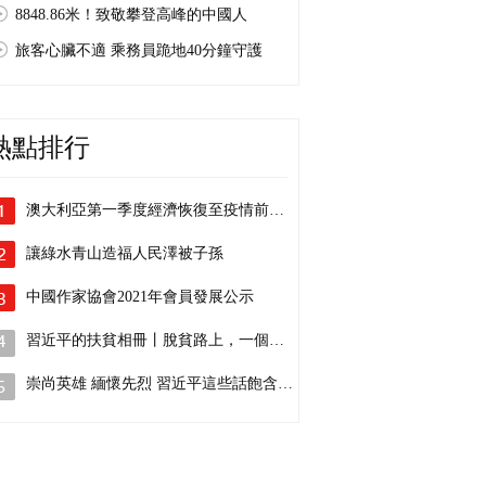
8848.86米！致敬攀登高峰的中國人
旅客心臟不適 乘務員跪地40分鐘守護
熱點排行
澳大利亞第一季度經濟恢復至疫情前水平
讓綠水青山造福人民澤被子孫
中國作家協會2021年會員發展公示
習近平的扶貧相冊丨脫貧路上，一個民族都…
崇尚英雄 緬懷先烈 習近平這些話飽含深情