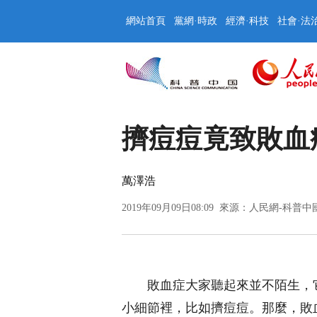
網站首頁
黨網·時政
經濟·科技
社會·法
擠痘痘竟致敗血
萬澤浩
2019年09月09日08:09 來源：
人民網-科普中
敗血症大家聽起來並不陌生，
小細節裡，比如擠痘痘。那麼，敗