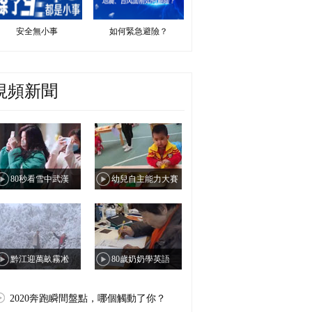
安全無小事
如何緊急避險？
視頻新聞
80秒看雪中武漢
幼兒自主能力大賽
黔江迎萬畝霧凇
80歲奶奶學英語
2020奔跑瞬間盤點，哪個觸動了你？