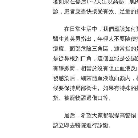
者如果在傷后1∼2天出現高熱、
診，患者應盡快接受有效、足量的
在日常生活中，我們應該如何
醫生黃英男指出，年輕人不要隨便
痘痘。面部危險三角區，通常指的
是從鼻根到口角，這個區域是公認
有靜脈瓣，相當於沒有阻止血液反
發感染后，細菌隨血液流向顱內，
候要保持局部衛生。如果有特殊的
指、被寵物舔過傷口等。
最后，希望大家都能提高警惕
該立即去醫院進行診斷。