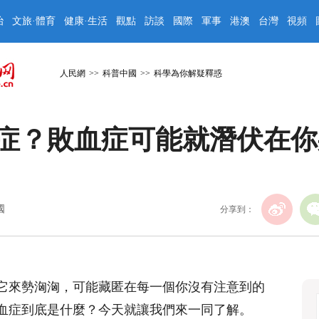
治
文旅·體育
健康·生活
觀點
訪談
國際
軍事
港澳
台灣
視頻
人民網
>>
科普中國
>>
科學為你解疑釋惑
症？敗血症可能就潛伏在你
國
分享到：
它來勢洶洶，可能藏匿在每一個你沒有注意到的
血症到底是什麼？今天就讓我們來一同了解。