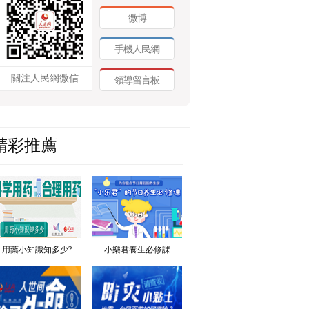
微博
手機人民網
關注人民網微信
領導留言板
精彩推薦
用藥小知識知多少?
小樂君養生必修課