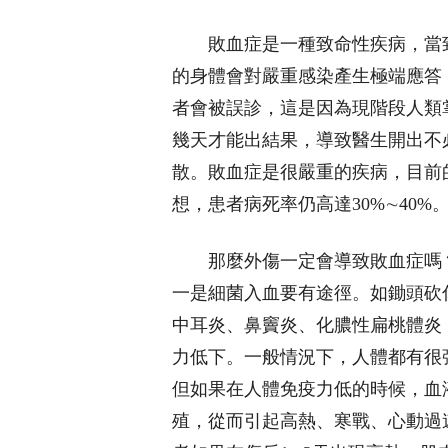
敗血症是一種致命性疾病，當
的身體會對嚴重感染產生極端應答
者會被誤診，這是因為現階段人類
幾天才能出結果，導致醫生開出不
散。敗血症是很嚴重的疾病，目前
想，患者病死率仍高達30%∼40%
那麼外傷一定會導致敗血症嗎
一是細菌入血要有途徑。如鋤頭砍
中耳炎、鼻竇炎、化膿性扁桃體炎
力低下。一般情況下，人體都有很
但如果在人體免疫力低的時候，血
殖，從而引起高熱、寒戰、心動過