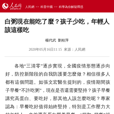
人民網
>>
科普中國
>>
科學為你解疑釋惑
白粥現在能吃了麼？孩子少吃，年輕人
該這樣吃
楊代武 劉桂萍
2020年05月16日11:15 來源：
人民網
各地“三清零”逐步實現，全國疫情形態逐步向
好，防控新階段的自我防護要怎麼做？相信很多人
都有這個問題。如張文宏醫生提到的，疫情期間孩
子早餐“不許吃粥”，現在是否還需要堅持？孩子早餐
講究高蛋白、要吃好，那其他人該怎麼吃呢？專家
認為：早餐吃好值得始終堅持，特別是工作壓力大