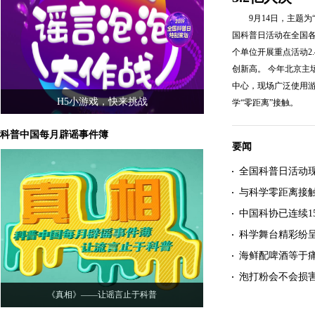
9月14日，主题为“
国科普日活动在全国各
个单位开展重点活动2.
创新高。 今年北京主
中心，现场广泛使用
H5小游戏，快来挑战
学“零距离”接触。
科普中国每月辟谣事件簿
要闻
全国科普日活动
与科学零距离接
中国科协已连续1
科学舞台精彩纷呈
海鲜配啤酒等于
泡打粉会不会损
《真相》——让谣言止于科普